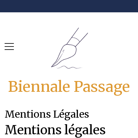
Skip
Skip
to
to
main
content
menu
Biennale Passage
Mentions Légales
Mentions légales