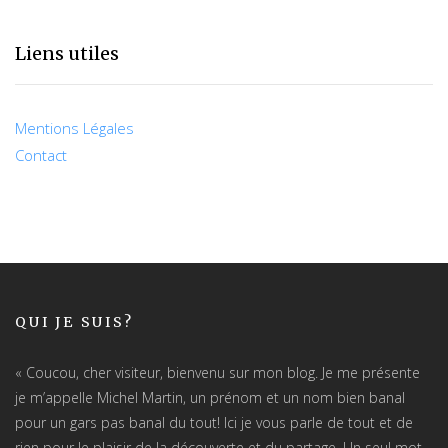
Liens utiles
Mentions Légales
Contact
QUI JE SUIS?
« Coucou, cher visiteur, bienvenu sur mon blog. Je me présente
je m’appelle Michel Martin, un prénom et un nom bien banal
pour un gars pas banal du tout! Ici je vous parle de tout et de
rien pour le plaisir de la découverte et du partage. Un seul mot