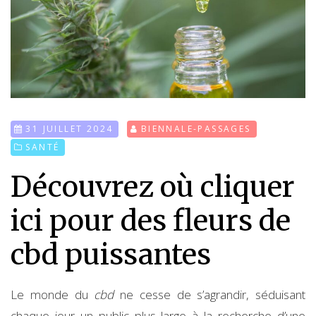
31 JUILLET 2024
BIENNALE-PASSAGES
SANTÉ
Découvrez où cliquer
ici pour des fleurs de
cbd puissantes
Le monde du
cbd
ne cesse de s’agrandir, séduisant
chaque jour un public plus large à la recherche d’une