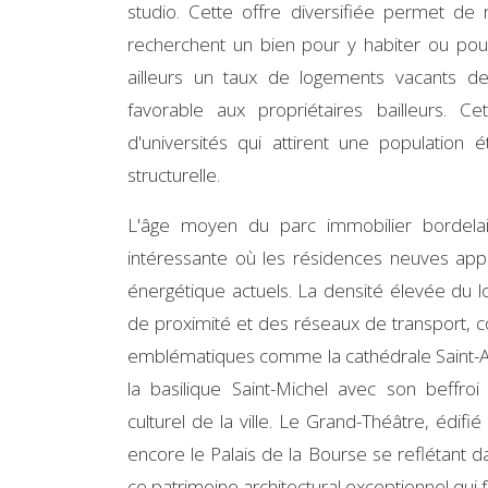
studio. Cette offre diversifiée permet de r
recherchent un bien pour y habiter ou pour 
ailleurs un taux de logements vacants d
favorable aux propriétaires bailleurs. 
d'universités qui attirent une populatio
structurelle.
L'âge moyen du parc immobilier bordelai
intéressante où les résidences neuves ap
énergétique actuels. La densité élevée d
de proximité et des réseaux de transport, c
emblématiques comme la cathédrale Saint-Andr
la basilique Saint-Michel avec son beffro
culturel de la ville. Le Grand-Théâtre, édi
encore le Palais de la Bourse se reflétant d
ce patrimoine architectural exceptionnel qui