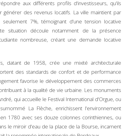
épondre aux différents profils d'investisseurs, qu'ils
générer des revenus locatifs. La ville maintient par
e seulement 7%, témoignant d'une tension locative
Cette situation découle notamment de la présence
n étudiante nombreuse, créant une demande locative
s, datant de 1958, crée une mixité architecturale
portent des standards de confort et de performance
u logement favorise le développement des commerces
ontribuant à la qualité de vie urbaine. Les monuments
é, qui accueille le Festival International d'Orgue, ou
i surnommé La Flèche, enrichissent l'environnement
fié en 1780 avec ses douze colonnes corinthiennes, ou
ans le miroir d'eau de la place de la Bourse, incarnent
 fait la renommée internationale de Bordeaux.