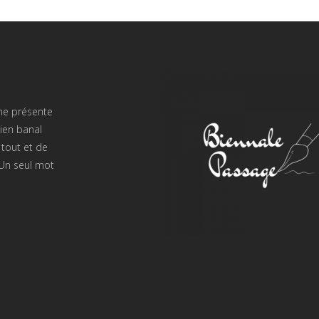
 me présente
ien banal
 tout et de
 Un seul mot