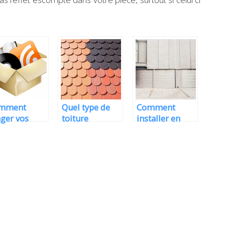
mment
Quel type de
Comment
ger vos
toiture
installer en
tons dans la
convient à
toute sécurité
mionnette de
votre maison ?
la porte de
ménagement?
votre garage?