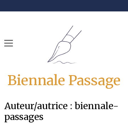
Skip
Skip
to
to
main
content
menu
Biennale Passage
Auteur/autrice :
biennale-
passages