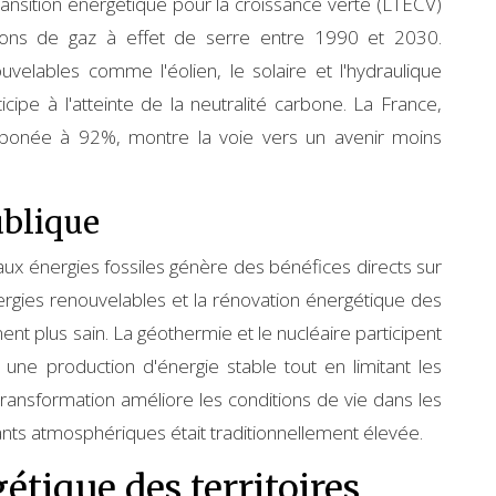
 transition énergétique pour la croissance verte (LTECV)
ions de gaz à effet de serre entre 1990 et 2030.
uvelables comme l'éolien, le solaire et l'hydraulique
pe à l'atteinte de la neutralité carbone. La France,
arbonée à 92%, montre la voie vers un avenir moins
ublique
aux énergies fossiles génère des bénéfices directs sur
ergies renouvelables et la rénovation énergétique des
nt plus sain. La géothermie et le nucléaire participent
ne production d'énergie stable tout en limitant les
e transformation améliore les conditions de vie dans les
ants atmosphériques était traditionnellement élevée.
tique des territoires