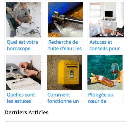
réveil décoratif
sauna chez soi
sécurisée pour
pour enfant ?
?
le transport de
vos œuvres
d’art
Quel est votre
Recherche de
Astuces et
horoscope
fuite d’eau : les
conseils pour
dans le mois
techniques de
amenager sa
de novembre ?
detection
maison
Quelles sont
Comment
Plongée au
les astuces
fonctionne un
cœur de
pour se faire
contrat de
l’excellence des
Derniers Articles
plaisir
reexpedition
vins de Pauillac
financierement
de courrier ?
?