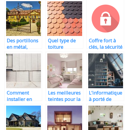
déménagement!
?
cartons dans la
camionnette de
déménagement?
Des portillons
Quel type de
Coffre fort à
en métal,
toiture
clés, la sécurité
aluminium ou
convient à
renforcée de
pvc, la sécurité
votre maison ?
vos clés
par un
professionnel
Comment
Les meilleures
L’informatique
installer en
teintes pour la
à porté de
toute sécurité
chambre des
main pour la
la porte de
filles
décoration
votre garage?