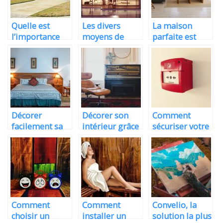
Quelle est
Les divers
La maison
l’importance
moyens de
parfaite est
d’une
mettre en
celle qui a été
estimation
valeur son
bien fondée
immobilière ?
immobilier
Décorer
Décorer son
Comment
facilement sa
intérieur grâce
sécuriser votre
maison en un
aux
maison quand
rien de temps
instruments de
vous êtes en
musiques
vacances ?
Comment
Comment
Convelio, la
choisir un
installer un
solution la plus