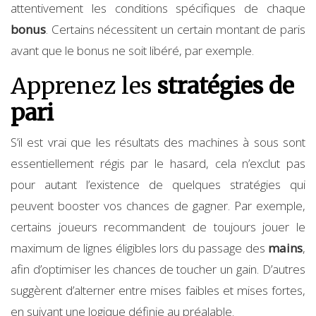
attentivement les conditions spécifiques de chaque
bonus
. Certains nécessitent un certain montant de paris
avant que le bonus ne soit libéré, par exemple.
Apprenez les
stratégies de
pari
S’il est vrai que les résultats des machines à sous sont
essentiellement régis par le hasard, cela n’exclut pas
pour autant l’existence de quelques stratégies qui
peuvent booster vos chances de gagner. Par exemple,
certains joueurs recommandent de toujours jouer le
maximum de lignes éligibles lors du passage des
mains
,
afin d’optimiser les chances de toucher un gain. D’autres
suggèrent d’alterner entre mises faibles et mises fortes,
en suivant une logique définie au préalable.