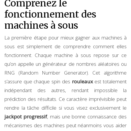
Comprenez le
fonctionnement des
machines à sous
La première étape pour mieux gagner aux machines à
sous est simplement de comprendre comment elles
fonctionnent. Chaque machine à sous repose sur ce
qu’on appelle un générateur de nombres aléatoires ou
RNG (Random Number Generator). Cet algorithme
s’assure que chaque spin des
rouleaux
est totalement
indépendant des autres, rendant impossible la
prédiction des résultats. Ce caractère imprévisible peut
rendre la tâche difficile si vous visez exclusivement le
jackpot progressif
, mais une bonne connaissance des
mécanismes des machines peut néanmoins vous aider