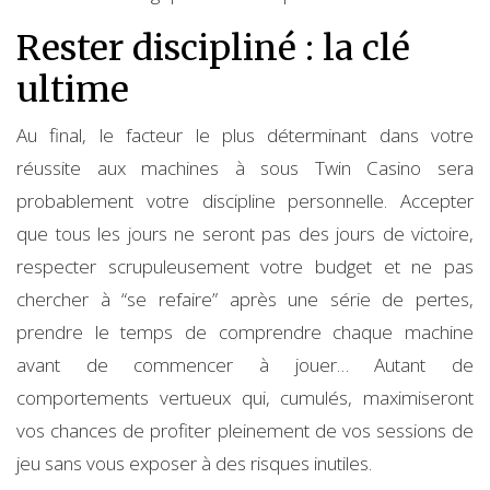
Rester discipliné : la clé
ultime
Au final, le facteur le plus déterminant dans votre
réussite aux machines à sous Twin Casino sera
probablement votre discipline personnelle. Accepter
que tous les jours ne seront pas des jours de victoire,
respecter scrupuleusement votre budget et ne pas
chercher à “se refaire” après une série de pertes,
prendre le temps de comprendre chaque machine
avant de commencer à jouer… Autant de
comportements vertueux qui, cumulés, maximiseront
vos chances de profiter pleinement de vos sessions de
jeu sans vous exposer à des risques inutiles.