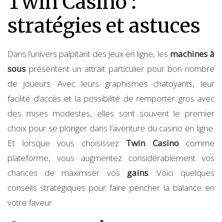
Twin Casino :
stratégies et astuces
Dans l’univers palpitant des jeux en ligne, les
machines à
sous
présentent un attrait particulier pour bon nombre
de joueurs. Avec leurs graphismes chatoyants, leur
facilité d’accès et la possibilité de remporter gros avec
des mises modestes, elles sont souvent le premier
choix pour se plonger dans l’aventure du casino en ligne.
Et lorsque vous choisissez
Twin Casino
comme
plateforme, vous augmentez considérablement vos
chances de maximiser vos
gains
. Voici quelques
conseils stratégiques pour faire pencher la balance en
votre faveur.