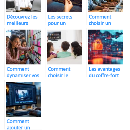
Découvrez les
Les secrets
Comment
meilleurs
pour un
choisir un
outils seo
referencement
freelance IT
naturel reussi
pour vos
projets de
développement
Comment
Comment
Les avantages
dynamiser vos
choisir le
du coffre-fort
cours avec un
meilleur
en ligne pour
nuage de mots
fournisseur
sécuriser vos
collaboratif
IPTV pour
documents
facile à utiliser
votre foyer ?
Comment
ajouter un