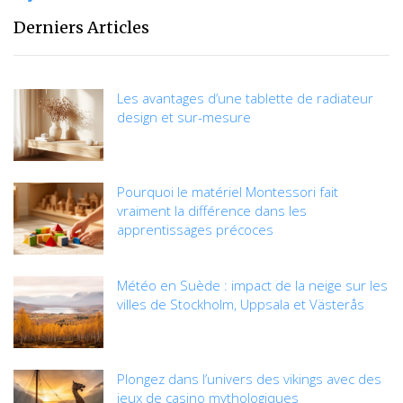
filigrane pour
Derniers Articles
protéger vos
documents et
images
Les avantages d’une tablette de radiateur
design et sur-mesure
Pourquoi le matériel Montessori fait
vraiment la différence dans les
apprentissages précoces
Météo en Suède : impact de la neige sur les
villes de Stockholm, Uppsala et Västerås
Plongez dans l’univers des vikings avec des
jeux de casino mythologiques