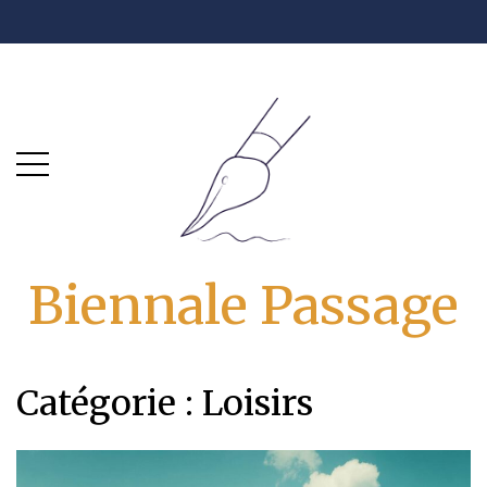
Skip
Skip
to
to
main
content
menu
Biennale Passage
Catégorie :
Loisirs