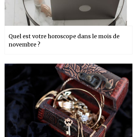
Quel est votre horoscope dans le mois de
novembre ?