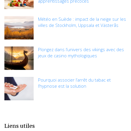
apprentissages précoces
Météo en Suède : impact de la neige sur les
villes de Stockholm, Uppsala et Västerås
Plongez dans l’univers des vikings avec des
jeux de casino mythologiques
Pourquoi associer l’arrêt du tabac et
l’hypnose est la solution
Liens utiles