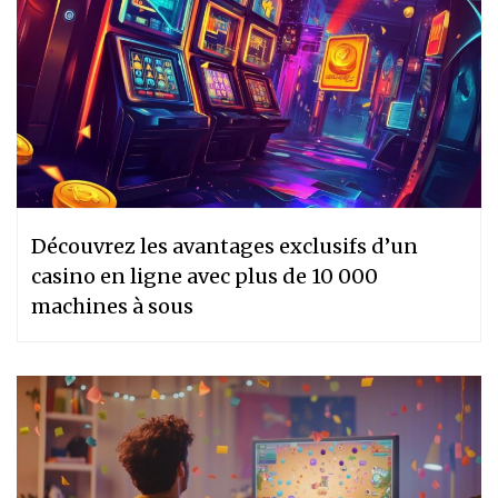
Découvrez les avantages exclusifs d’un
casino en ligne avec plus de 10 000
machines à sous