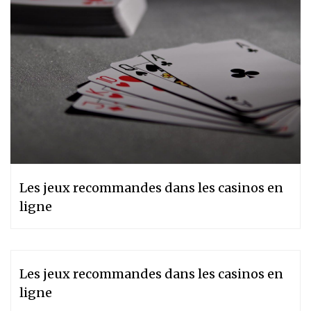
Les jeux recommandes dans les casinos en
ligne
Les jeux recommandes dans les casinos en
ligne