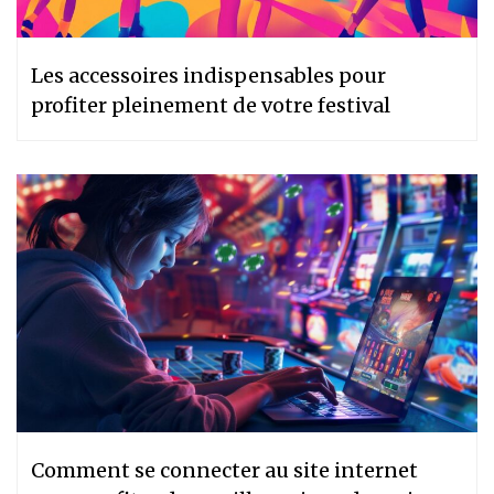
Les accessoires indispensables pour
profiter pleinement de votre festival
Comment se connecter au site internet