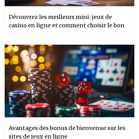
Découvrez les meilleurs mini-jeux de
casino en ligne et comment choisir le bon
Avantages des bonus de bienvenue sur les
sites de jeux en ligne