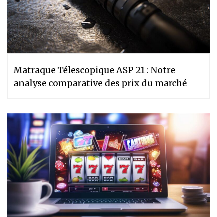
Matraque Télescopique ASP 21 : Notre
analyse comparative des prix du marché