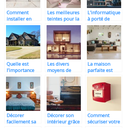
Comment
Les meilleures
L’informatique
installer en
teintes pour la
à porté de
toute sécurité
chambre des
main pour la
la porte de
filles
décoration
votre garage?
Quelle est
Les divers
La maison
l’importance
moyens de
parfaite est
d’une
mettre en
celle qui a été
estimation
valeur son
bien fondée
immobilière ?
immobilier
Décorer
Décorer son
Comment
facilement sa
intérieur grâce
sécuriser votre
maison en un
aux
maison quand