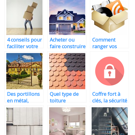
4 conseils pour
Acheter ou
Comment
faciliter votre
faire construire
ranger vos
déménagement!
?
cartons dans la
camionnette de
déménagement?
Des portillons
Quel type de
Coffre fort à
en métal,
toiture
clés, la sécurité
aluminium ou
convient à
renforcée de
pvc, la sécurité
votre maison ?
vos clés
par un
professionnel