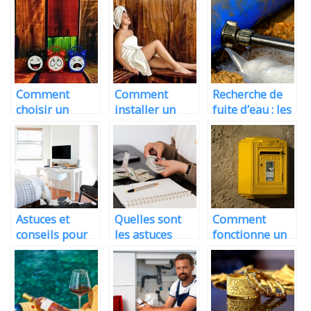
rien de temps
instruments de
vous êtes en
musiques
vacances ?
Comment
Comment
Recherche de
choisir un
installer un
fuite d’eau : les
réveil décoratif
sauna chez soi
techniques de
pour enfant ?
?
detection
Astuces et
Quelles sont
Comment
conseils pour
les astuces
fonctionne un
amenager sa
pour se faire
contrat de
maison
plaisir
reexpedition
financierement
de courrier ?
?