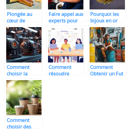
Plongée au
Faire appel aux
Pourquoi les
cœur de
experts pour
bijoux en or
l’excellence des
une recherche
sont un choix
vins de Pauillac
de fuite a
judicieux pour
marseille
les femmes
Comment
Comment
Comment
choisir la
résoudre
Obtenir un Fut
bonne base
efficacement
de 200 Litres
moteur à
les problèmes
Gratuit? Nos
tension
courants du
Astuces et
automatique
quotidien
Conseils pour
pour vos
grâce à des
reperer et
machines
conseils
sauver les futs
pratiques
destines aux
Comment
dechetteries
choisir des