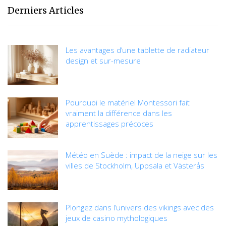
gobelets
Derniers Articles
compostables
pour reduire
son empreinte
environnementale
Les avantages d’une tablette de radiateur
design et sur-mesure
Pourquoi le matériel Montessori fait
vraiment la différence dans les
apprentissages précoces
Météo en Suède : impact de la neige sur les
villes de Stockholm, Uppsala et Västerås
Plongez dans l’univers des vikings avec des
jeux de casino mythologiques