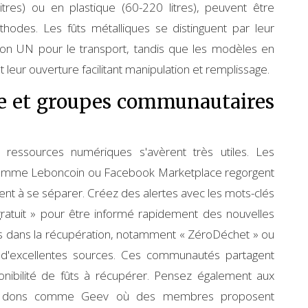
itres) ou en plastique (60-220 litres), peuvent être
odes. Les fûts métalliques se distinguent par leur
tion UN pour le transport, tandis que les modèles en
 leur ouverture facilitant manipulation et remplissage.
ne et groupes communautaires
s ressources numériques s'avèrent très utiles. Les
 comme Leboncoin ou Facebook Marketplace regorgent
hent à se séparer. Créez des alertes avec les mots-clés
ûtgratuit » pour être informé rapidement des nouvelles
s dans la récupération, notamment « ZéroDéchet » ou
si d'excellentes sources. Ces communautés partagent
onibilité de fûts à récupérer. Pensez également aux
de dons comme Geev où des membres proposent