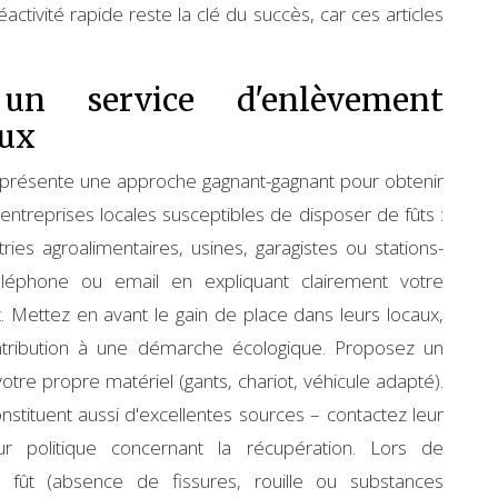
ctivité rapide reste la clé du succès, car ces articles
n service d'enlèvement
eux
eprésente une approche gagnant-gagnant pour obtenir
 entreprises locales susceptibles de disposer de fûts :
ries agroalimentaires, usines, garagistes ou stations-
téléphone ou email en expliquant clairement votre
t. Mettez en avant le gain de place dans leurs locaux,
ontribution à une démarche écologique. Proposez un
tre propre matériel (gants, chariot, véhicule adapté).
nstituent aussi d'excellentes sources – contactez leur
ur politique concernant la récupération. Lors de
du fût (absence de fissures, rouille ou substances